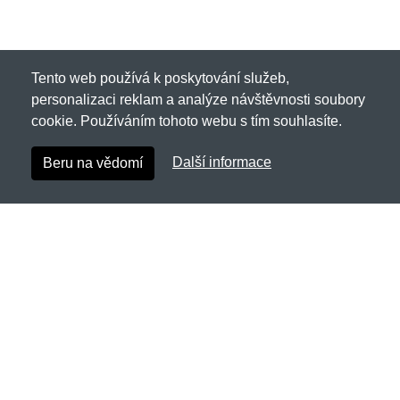
Tento web používá k poskytování služeb,
personalizaci reklam a analýze návštěvnosti soubory
cookie. Používáním tohoto webu s tím souhlasíte.
Další informace
Beru na vědomí
Hyraw.cz
Netnakup s.r.o., Tyršova 271, 43801 Žatec
✉
info@netnakup.cz
☎
720 278 200
(Po-Pá 8:00-16:30)
Kontaktní formulář
Naše prodejna
|
Náš výdejní box
Nabízíme mnoho možností plateb.