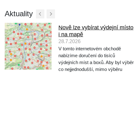
Aktuality
Nově lze vybírat výdejní místo
i na mapě
28.7.2026
V tomto internetovém obchodě
nabízíme doručení do tisíců
výdejních míst a boxů. Aby byl výběr
co nejjednodušší, mimo výběru
vyhledáváním podle města a ulice,
nabízíme nově také výběr místa
přímo na mapě. Při objednávání po
výběru dopravce klikněte na "Vy...