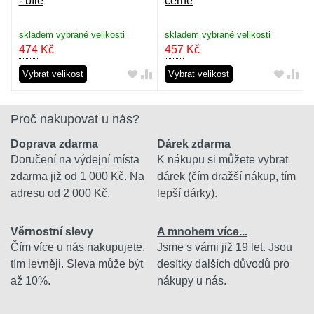
- bílé
černé
skladem vybrané velikosti
skladem vybrané velikosti
474
Kč
457
Kč
Vybrat velikost
Vybrat velikost
Proč nakupovat u nás?
Doprava zdarma
Dárek zdarma
Doručení na výdejní místa
K nákupu si můžete vybrat
zdarma již od 1 000 Kč. Na
dárek (čím dražší nákup, tím
adresu od 2 000 Kč.
lepší dárky).
Věrnostní slevy
A mnohem více...
Čím více u nás nakupujete,
Jsme s vámi již 19 let. Jsou
tím levněji. Sleva může být
desítky dalších důvodů pro
až 10%.
nákupy u nás.