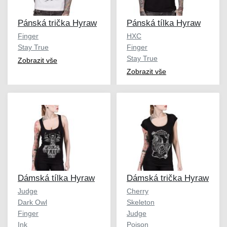
Pánská trička Hyraw
Pánská tílka Hyraw
Finger
HXC
Stay True
Finger
Stay True
Zobrazit vše
Zobrazit vše
Dámská tílka Hyraw
Dámská trička Hyraw
Judge
Cherry
Dark Owl
Skeleton
Finger
Judge
Ink
Poison