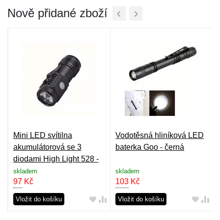
Nově přidané zboží
Mini LED svítilna
Vodotěsná hliníková LED
FC
akumulátorová se 3
baterka Goo - černá
diodami High Light 528 -
černá
skladem
skladem
97
Kč
103
Kč
Vložit do košíku
Vložit do košíku