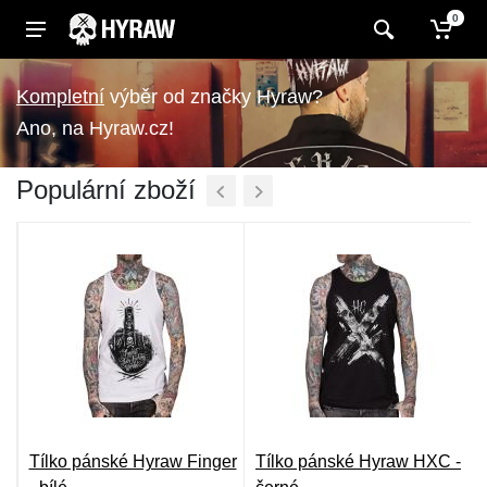
0
výběr od značky Hyraw?
Ano, na Hyraw.cz!
Populární zboží
Tílko pánské Hyraw Finger
Tílko pánské Hyraw HXC -