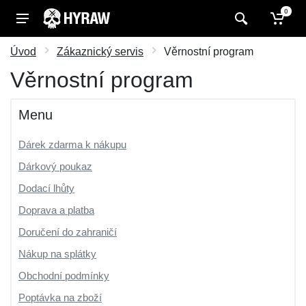
0
Úvod
Zákaznický servis
Věrnostní program
Věrnostní program
Menu
Dárek zdarma k nákupu
Dárkový poukaz
Dodací lhůty
Doprava a platba
Doručení do zahraničí
Nákup na splátky
Obchodní podmínky
Poptávka na zboží