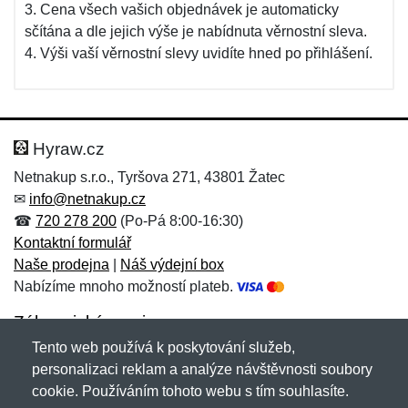
3. Cena všech vašich objednávek je automaticky
sčítána a dle jejich výše je nabídnuta věrnostní sleva.
4. Výši vaší věrnostní slevy uvidíte hned po přihlášení.
Hyraw.cz
Netnakup s.r.o., Tyršova 271, 43801 Žatec
✉
info@netnakup.cz
☎
720 278 200
(Po-Pá 8:00-16:30)
Kontaktní formulář
Naše prodejna
|
Náš výdejní box
Nabízíme mnoho možností plateb.
Zákaznický servis
Tento web používá k poskytování služeb,
Novinky emailem
personalizaci reklam a analýze návštěvnosti soubory
cookie. Používáním tohoto webu s tím souhlasíte.