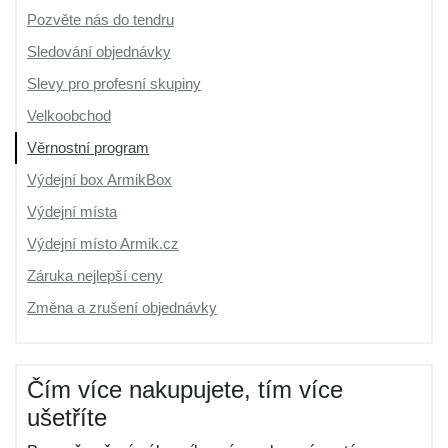
Pozvěte nás do tendru
Sledování objednávky
Slevy pro profesní skupiny
Velkoobchod
Věrnostní program
Výdejní box ArmikBox
Výdejní místa
Výdejní místo Armik.cz
Záruka nejlepší ceny
Změna a zrušení objednávky
Čím více nakupujete, tím více
ušetříte