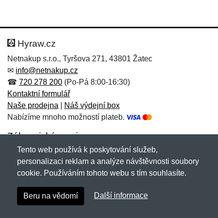
Hyraw.cz
Netnakup s.r.o., Tyršova 271, 43801 Žatec
✉
info@netnakup.cz
☎
720 278 200
(Po-Pá 8:00-16:30)
Kontaktní formulář
Naše prodejna
|
Náš výdejní box
Nabízíme mnoho možností plateb.
Zákaznický servis
Tento web používá k poskytování služeb,
Novinky emailem
personalizaci reklam a analýze návštěvnosti soubory
cookie. Používáním tohoto webu s tím souhlasíte.
Copyright © 2007-2026 (19 let s vámi)
Netnakup.cz
&
Další informace
Beru na vědomí
NetIQ
. Všechna práva vyhrazena.