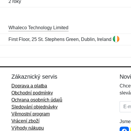
2 roky
Whaleco Technology Limited
First Floor, 25 St. Stephens Green, Dublin, Ireland
Jméno:
E-mail:
*
*
E-mail:
*
Zákaznický servis
Nov
Doprava a platba
Chcet
Obchodní podmínky
slevá
Ochrana osobních údajů
E-mai
Sledování objednávky
Věrnostní program
Vrácení zboží
Jsme 
Výhody nákupu