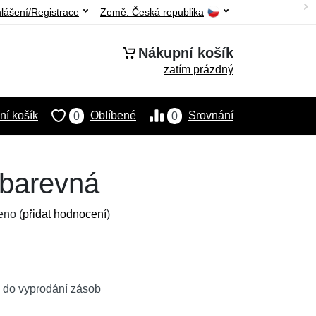
hlášení/Registrace
Země:
Česká republika
Nákupní košík
zatím prázdný
í košík
Oblíbené
Srovnání
0
0
 barevná
eno (
přidat hodnocení
)
,
do vyprodání zásob