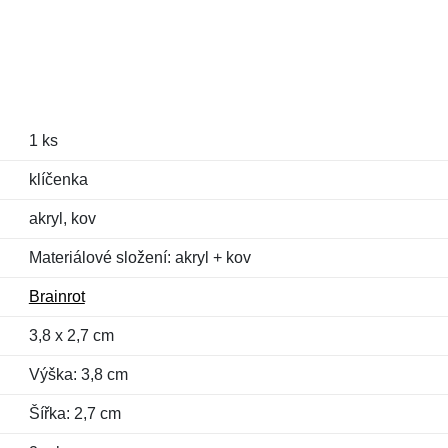
1 ks
klíčenka
akryl, kov
Materiálové složení: akryl + kov
Brainrot
3,8 x 2,7 cm
Výška: 3,8 cm
Šířka: 2,7 cm