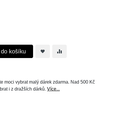
t do košíku
e moci vybrat malý dárek zdarma. Nad 500 Kč
brat i z dražších dárků.
Více...