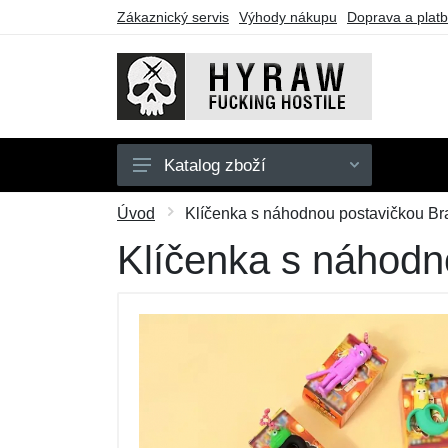
Zákaznický servis
Výhody nákupu
Doprava a plat
Katalog zboží
Pánské
Úvod
Klíčenka s náhodnou postavičkou Bra
Dámské
Klíčenka s náhodn
Doplňky
Dárkové poukazy
Výprodej