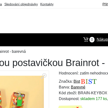
ba
Sledování objednávky
Kontakty
Při
Nákupn
0
inrot - barevná
ou postavičkou Brainrot -
Hodnocení:
zatím nehodnoc
Značka:
Bist
Barva:
Barevné
Kód zboží: BRAIN-KEYBOX
Dostupnost:
skladem 177 ks