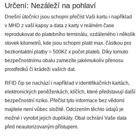
Určení: Nezáleží na pohlaví
Dnešní útočníci jsou schopni přečíst Vaši kartu i například
v MHD z vaší kapsy a data z karty v reálném čase
reprodukovat do platebního terminálu, vzdáleného i několik
stovek kilometrů, kde jsou schopni platit max. částkou pro
bezkontaktní platby = 500Kč x počet plateb. Díky tomuto
bezpečnostnímu obalu zamezíte jakémukoliv přenosu
prostředků či krádeži vašich dat.
RFID čip se nachází i například v identifikačních kartách,
elektronických peněženkách, klíčích, které představují další
bezpečnostní riziko. Přečíst tyto informace bez vědomí
majitele není vůbec složité. Odcizením těchto údajů je
možné i vyrobit jejich duplikáty. Obal ochrání Vaše data
před neautorizovaným přístupem.