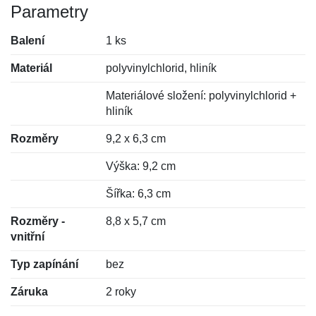
Parametry
Balení
1 ks
Materiál
polyvinylchlorid, hliník
Materiálové složení: polyvinylchlorid +
hliník
Rozměry
9,2 x 6,3 cm
Výška: 9,2 cm
Šířka: 6,3 cm
Rozměry -
8,8 x 5,7 cm
vnitřní
Typ zapínání
bez
Záruka
2 roky