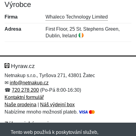
Výrobce
Firma
Whaleco Technology Limited
Adresa
First Floor, 25 St. Stephens Green,
Dublin, Ireland
Nová recenze
Nový dotaz
Hodnocení:
Jméno:
*
*
Hyraw.cz
Netnakup s.r.o., Tyršova 271, 43801 Žatec
✉
info@netnakup.cz
Jméno:
E-mail:
*
*
☎
720 278 200
(Po-Pá 8:00-16:30)
Kontaktní formulář
Naše prodejna
|
Náš výdejní box
Nabízíme mnoho možností plateb.
E-mail:
*
Zpráva
*
Zákaznický servis
Tento web používá k poskytování služeb,
Novinky emailem