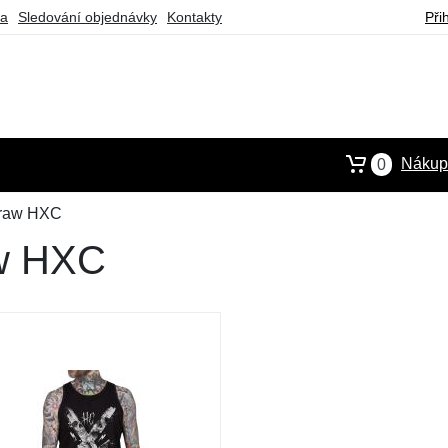
ba
Sledování objednávky
Kontakty
Při
Nákupn
0
yraw HXC
aw HXC