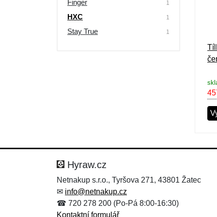
Finger
1
HXC
1
Stay True
1
Tí
če
skl
45
Vy
Hyraw.cz
Netnakup s.r.o., Tyršova 271, 43801 Žatec
✉
info@netnakup.cz
☎ 720 278 200 (Po-Pá 8:00-16:30)
Kontaktní formulář