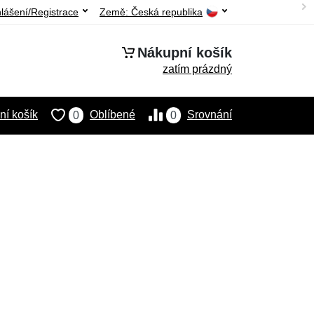
hlášení/Registrace
Země:
Česká republika
Nákupní košík
zatím prázdný
í košík
Oblíbené
Srovnání
0
0