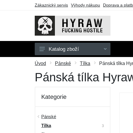
Zákaznický servis
Výhody nákupu
Doprava a plat
Katalog zboží
Pánské
Úvod
Pánské
Tílka
Pánská tílka H
Dámské
Pánská tílka Hyr
Doplňky
Dárkové poukazy
Kategorie
Výprodej
Pánské
Tílka
3