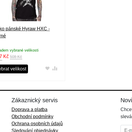
lko pánské Hyraw HXC -
rné
adem vybrané velikosti
7
Kč
508 Kč
brat velikost
Zákaznický servis
Nov
Doprava a platba
Chcet
Obchodní podmínky
slevá
Ochrana osobních údajů
E-mai
Sledování objednávky