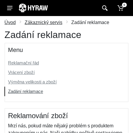
0
Úvod
Zákaznický servis
Zadání reklamace
Zadání reklamace
Menu
Reklamační řád
Vrácení zboží
Výměna velikosti a zboží
Zadání reklamace
Reklamování zboží
Mrzí nás, pokud máte nějaký problém s produktem
zakoupeným u nás. Naši nabídku pečlivě sestavujeme,