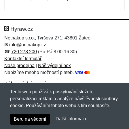
Hyraw.cz
Netnakup s.r.o., Tyršova 271, 43801 Žatec
✉
info@netnakup.cz
☎
720 278 200
(Po-Pá 8:00-16:30)
Kontaktní formulář
Naše prodejna
|
Náš výdejní box
Nabízíme mnoho možností plateb.
Zákaznický servis
Tento web používá k poskytování služeb,
Novinky emailem
personalizaci reklam a analýze návštěvnosti soubory
cookie. Používáním tohoto webu s tím souhlasíte.
Copyright © 2007-2026 (19 let s vámi)
Netnakup.cz
&
Další informace
Beru na vědomí
NetIQ
. Všechna práva vyhrazena.