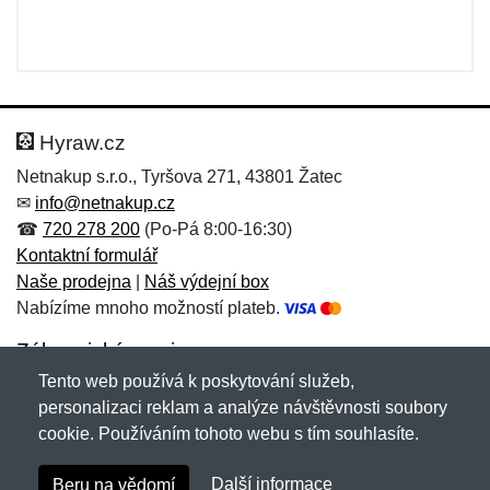
Hyraw.cz
Netnakup s.r.o., Tyršova 271, 43801 Žatec
✉
info@netnakup.cz
☎
720 278 200
(Po-Pá 8:00-16:30)
Kontaktní formulář
Naše prodejna
|
Náš výdejní box
Nabízíme mnoho možností plateb.
Zákaznický servis
Tento web používá k poskytování služeb,
Novinky emailem
personalizaci reklam a analýze návštěvnosti soubory
cookie. Používáním tohoto webu s tím souhlasíte.
Copyright © 2007-2026 (19 let s vámi)
Netnakup.cz
&
Další informace
Beru na vědomí