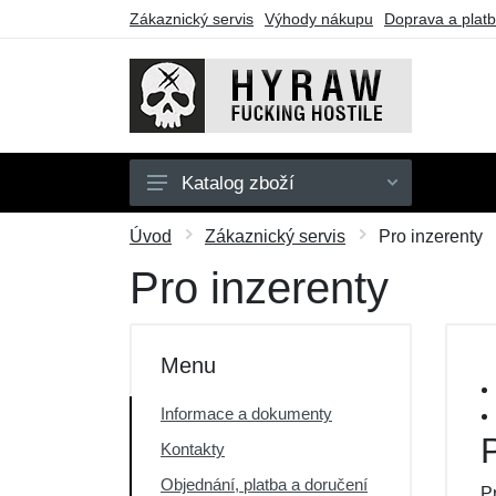
Zákaznický servis
Výhody nákupu
Doprava a plat
Katalog zboží
Pánské
Úvod
Zákaznický servis
Pro inzerenty
Dámské
Pro inzerenty
Doplňky
Dárkové poukazy
Menu
Výprodej
Informace a dokumenty
Kontakty
Objednání, platba a doručení
P