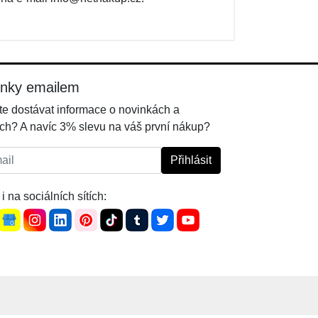
inky emailem
e dostávat informace o novinkách a
ch? A navíc 3% slevu na váš první nákup?
l:
Přihlásit
i na sociálních sítích: