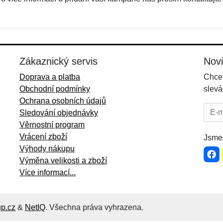
Zákaznický servis
Nov
Doprava a platba
Chcet
Obchodní podmínky
slevá
Ochrana osobních údajů
E-mai
Sledování objednávky
Věrnostní program
Vrácení zboží
Jsme 
Výhody nákupu
Výměna velikosti a zboží
Více informací...
p.cz
&
NetIQ
. Všechna práva vyhrazena.