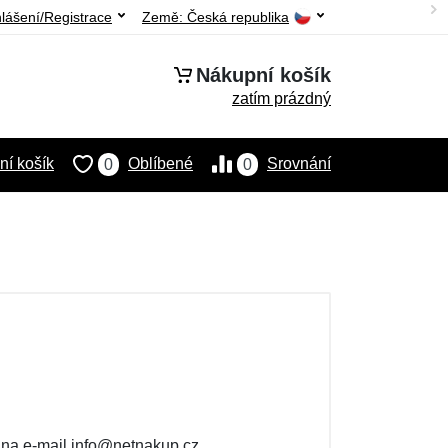
hlášení/Registrace
Země:
Česká republika
Nákupní košík
zatím prázdný
í košík
Oblíbené
Srovnání
0
0
e na e-mail info@netnakup.cz.