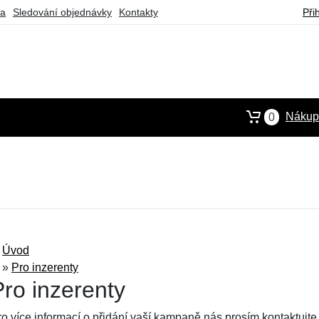
ba
Sledování objednávky
Kontakty
Při
Nákupn
0
Úvod
»
Pro inzerenty
Pro inzerenty
ro více informací o přidání vaší kampaně nás prosím kontaktujt