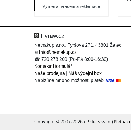
Výměna, vrácení a reklamace
Hyraw.cz
Netnakup s.r.o., Tyršova 271, 43801 Žatec
✉
info@netnakup.cz
☎ 720 278 200 (Po-Pá 8:00-16:30)
Kontaktní formulář
Naše prodejna
|
Náš výdejní box
Nabízíme mnoho možností plateb.
Copyright © 2007-2026 (19 let s vámi)
Netnaku