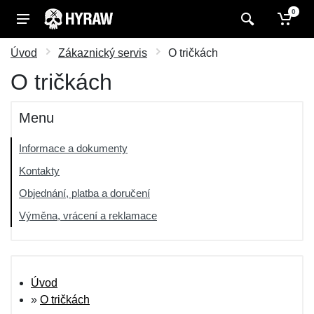
0
Úvod
Zákaznický servis
O tričkách
O tričkách
Menu
Informace a dokumenty
Kontakty
Objednání, platba a doručení
Výměna, vrácení a reklamace
Úvod
»
O tričkách