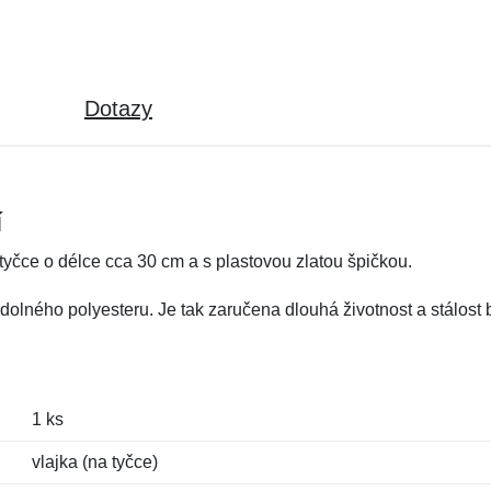
Dotazy
í
tyčce o délce cca 30 cm a s plastovou zlatou špičkou.
olného polyesteru. Je tak zaručena dlouhá životnost a stálost 
1 ks
vlajka (na tyčce)