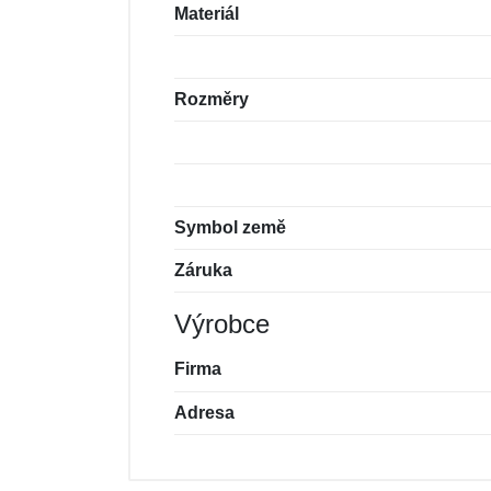
Materiál
Rozměry
Symbol země
Záruka
Výrobce
Firma
Adresa
Nová recenze
Nový dotaz