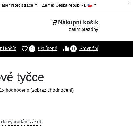
hlášení/Registrace
Země:
Česká republika
Nákupní košík
zatím prázdný
í košík
Oblíbené
Srovnání
0
0
ové tyčce
 1x hodnoceno (
zobrazit hodnocení
)
,
do vyprodání zásob