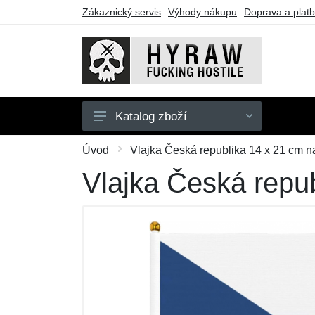
Zákaznický servis
Výhody nákupu
Doprava a plat
Katalog zboží
Pánské
Úvod
Vlajka Česká republika 14 x 21 cm n
Dámské
Vlajka Česká repub
Doplňky
Dárkové poukazy
Výprodej