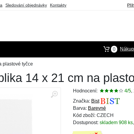
ba
Sledování objednávky
Kontakty
Při
Nákupn
0
a plastové tyčce
lika 14 x 21 cm na plast
Hodnocení:
4/5
,
Značka:
Bist
Barva:
Barevné
Kód zboží: CZECH
Dostupnost:
skladem 908 ks