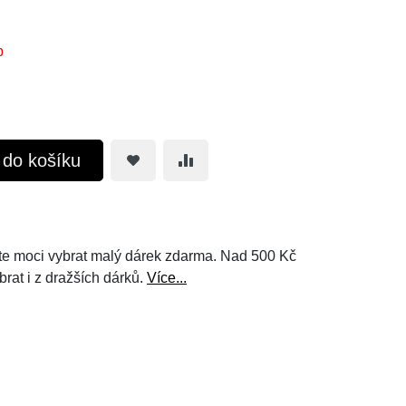
b
t do košíku
e moci vybrat malý dárek zdarma. Nad 500 Kč
brat i z dražších dárků.
Více...