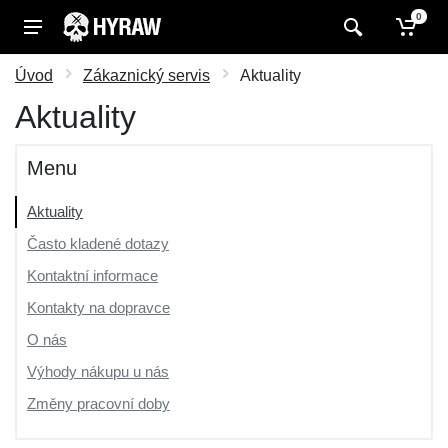
0
Úvod
Zákaznický servis
Aktuality
Aktuality
Menu
Aktuality
Často kladené dotazy
Kontaktní informace
Kontakty na dopravce
O nás
Výhody nákupu u nás
Změny pracovní doby