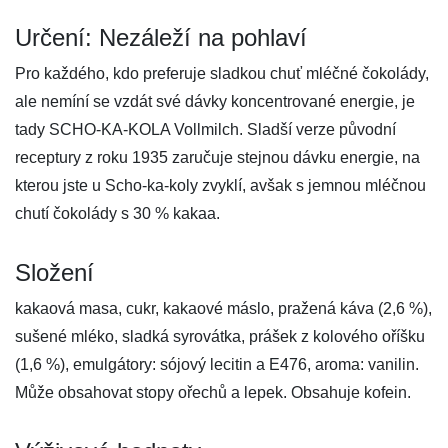
Určení: Nezáleží na pohlaví
Pro každého, kdo preferuje sladkou chuť mléčné čokolády,
ale nemíní se vzdát své dávky koncentrované energie, je
tady SCHO-KA-KOLA Vollmilch. Sladší verze původní
receptury z roku 1935 zaručuje stejnou dávku energie, na
kterou jste u Scho-ka-koly zvyklí, avšak s jemnou mléčnou
chutí čokolády s 30 % kakaa.
Složení
kakaová masa, cukr, kakaové máslo, pražená káva (2,6 %),
sušené mléko, sladká syrovátka, prášek z kolového oříšku
(1,6 %), emulgátory: sójový lecitin a E476, aroma: vanilin.
Může obsahovat stopy ořechů a lepek. Obsahuje kofein.