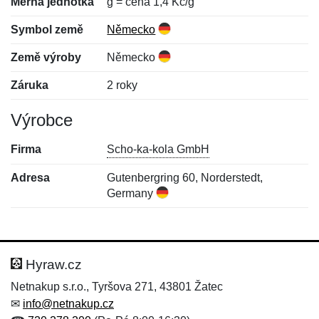
Měrná jednotka
g = cena 1,4 Kč/g
Symbol země
Německo
Země výroby
Německo
Záruka
2 roky
Výrobce
Firma
Scho-ka-kola GmbH
Adresa
Gutenbergring 60, Norderstedt,
Germany
Nová recenze
Nový dotaz
Hodnocení:
Jméno:
*
*
Hyraw.cz
Netnakup s.r.o., Tyršova 271, 43801 Žatec
✉
info@netnakup.cz