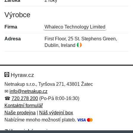
Záruka
2 roky
Výrobce
Firma
Whaleco Technology Limited
Adresa
First Floor, 25 St. Stephens Green,
Dublin, Ireland
Nová recenze
Nový dotaz
Hodnocení:
Jméno:
*
*
Hyraw.cz
Netnakup s.r.o., Tyršova 271, 43801 Žatec
✉
info@netnakup.cz
Jméno:
E-mail:
*
*
☎
720 278 200
(Po-Pá 8:00-16:30)
Kontaktní formulář
Naše prodejna
|
Náš výdejní box
Nabízíme mnoho možností plateb.
E-mail:
*
Zpráva
*
Zákaznický servis