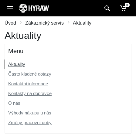
0
Úvod
Zákaznický servis
Aktuality
Aktuality
Menu
Aktuality
Často kladené dotazy
Kontaktní informace
Kontakty na dopravce
O nás
Výhody nákupu u nás
Změny pracovní doby