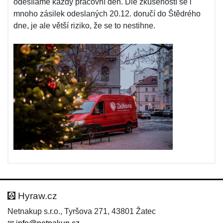
odesíláme každý pracovní den. Dle zkušeností se i
mnoho zásilek odeslaných 20.12. doručí do Štědrého
dne, je ale větší riziko, že se to nestihne.
Hyraw.cz
Netnakup s.r.o., Tyršova 271, 43801 Žatec