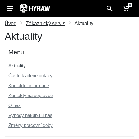
0
Úvod
Zákaznický servis
Aktuality
Aktuality
Menu
Aktuality
Často kladené dotazy
Kontaktní informace
Kontakty na dopravce
O nás
Výhody nákupu u nás
Změny pracovní doby