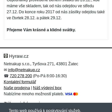
máme vše skladem, tak od nás odejdou ve středu
27.12. Do konce roku 2017 od nás zásilky odejdou také
ve čtvrtek 28.12. a pátek 29.12.
Přejeme Vám krásné a klidné svátky.
Hyraw.cz
Netnakup s.r.o., Tyršova 271, 43801 Žatec
✉
info@netnakup.cz
☎
720 278 200
(Po-Pá 8:00-16:30)
Kontaktní formulář
Naše prodejna
|
Náš výdejní box
Nabízíme mnoho možností plateb.
Zákaznický servis
Tento web používá k poskytování služeb,
Novinky emailem