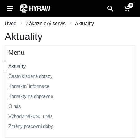
0
Úvod
Zákaznický servis
Aktuality
Aktuality
Menu
Aktuality
Často kladené dotazy
Kontaktní informace
Kontakty na dopravce
O nás
Výhody nákupu u nás
Změny pracovní doby