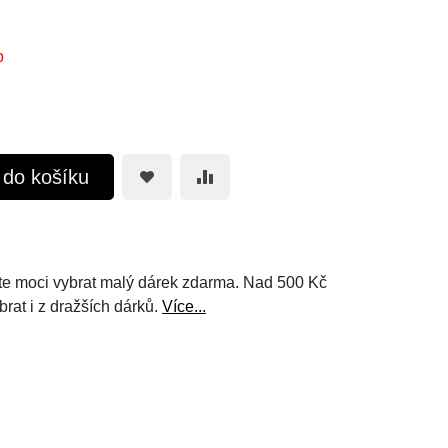
b
t do košíku
e moci vybrat malý dárek zdarma. Nad 500 Kč
brat i z dražších dárků.
Více...