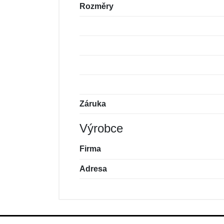
Rozměry
Záruka
Výrobce
Firma
Adresa
Nová recenze
Nový dotaz
Hodnocení:
Jméno:
*
*