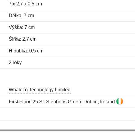
7 x 2,7 x 0,5 cm
Délka: 7 cm
Výška: 7 cm
Šířka: 2,7 cm
Hloubka: 0,5 cm
2 roky
Whaleco Technology Limited
First Floor, 25 St. Stephens Green, Dublin, Ireland
Jméno:
E-mail:
*
*
E-mail:
*