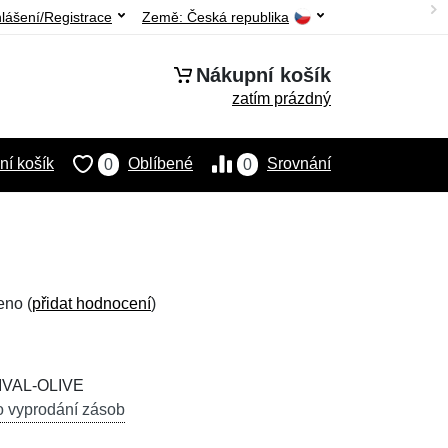
hlášení/Registrace
Země:
Česká republika
Nákupní košík
zatím prázdný
í košík
Oblíbené
Srovnání
0
0
eno (
přidat hodnocení
)
IVAL-OLIVE
o vyprodání zásob