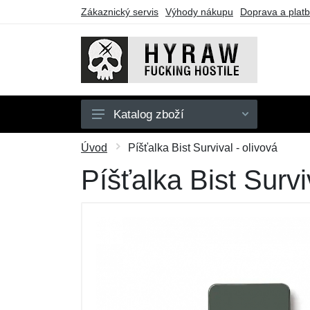
Zákaznický servis
Výhody nákupu
Doprava a plat
Katalog zboží
Pánské
Úvod
Píšťalka Bist Survival - olivová
Dámské
Píšťalka Bist Survi
Doplňky
Dárkové poukazy
Výprodej