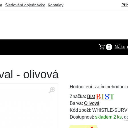
ba
Sledování objednávky
Kontakty
Při
Nákupn
0
val - olivová
Hodnocení:
zatím nehodnoc
Značka:
Bist
Barva:
Olivová
Kód zboží: WHISTLE-SURV
Dostupnost:
skladem 2 ks
,
d