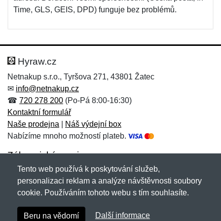
Time, GLS, GEIS, DPD) funguje bez problémů.
Hyraw.cz
Netnakup s.r.o., Tyršova 271, 43801 Žatec
✉
info@netnakup.cz
☎
720 278 200
(Po-Pá 8:00-16:30)
Kontaktní formulář
Naše prodejna
|
Náš výdejní box
Nabízíme mnoho možností plateb.
Zákaznický servis
Tento web používá k poskytování služeb,
Novinky emailem
personalizaci reklam a analýze návštěvnosti soubory
cookie. Používáním tohoto webu s tím souhlasíte.
Copyright © 2007-2026 (19 let s vámi)
Netnakup.cz
&
Další informace
Beru na vědomí