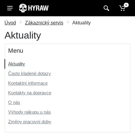
0
Úvod
Zákaznický servis
Aktuality
Aktuality
Menu
Aktuality
Často kladené dotazy
Kontaktní informace
Kontakty na dopravce
O nás
Výhody nákupu u nás
Změny pracovní doby