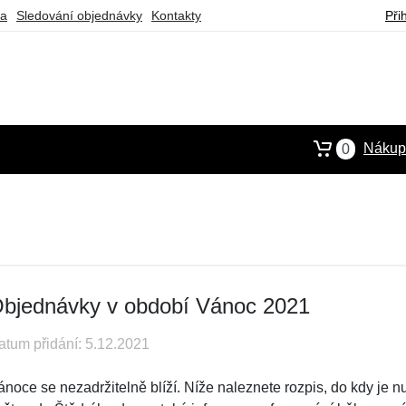
ba
Sledování objednávky
Kontakty
Při
Nákupn
0
bjednávky v období Vánoc 2021
atum přidání: 5.12.2021
ánoce se nezadržitelně blíží. Níže naleznete rozpis, do kdy je 