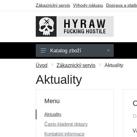
Zákaznický servis
Výhody nákupu
Doprava a plat
Katalog zboží
Pánské
Úvod
Zákaznický servis
Aktuality
Dámské
Aktuality
Doplňky
Dárkové poukazy
Menu
O
Výprodej
Aktuality
D
Často kladené dotazy
V
Kontaktní informace