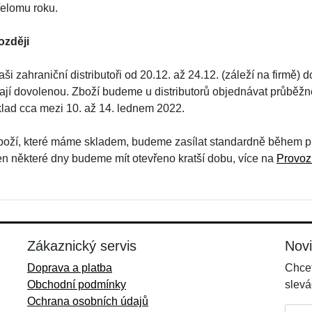
řelomu roku.
ozději
ši zahraniční distributoři od 20.12. až 24.12. (záleží na firmě)
ají dovolenou. Zboží budeme u distributorů objednávat průběžně
klad cca mezi 10. až 14. lednem 2022.
boží, které máme skladem, budeme zasílat standardně během pra
en některé dny budeme mít otevřeno kratší dobu, více na
Provoz
Zákaznický servis
Nov
Doprava a platba
Chcet
Obchodní podmínky
slevá
Ochrana osobních údajů
E-mai