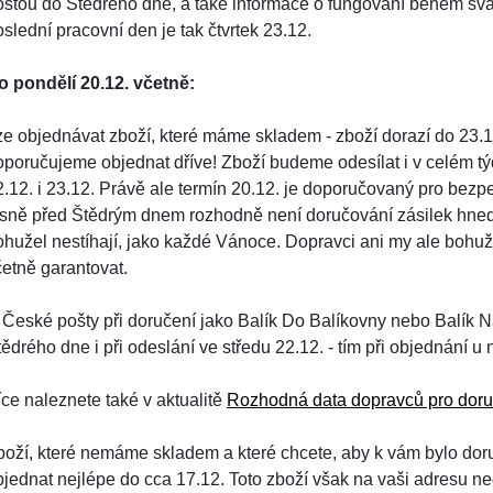
oštou do Štědrého dne, a také informace o fungování během svát
slední pracovní den je tak čtvrtek 23.12.
o pondělí 20.12. včetně:
ze objednávat zboží, které máme skladem - zboží dorazí do 23.12
oporučujeme objednat dříve! Zboží budeme odesílat i v celém týd
2.12. i 23.12. Právě ale termín 20.12. je doporučovaný pro bez
ěsně před Štědrým dnem rozhodně není doručování zásilek hned 
ohužel nestíhají, jako každé Vánoce. Dopravci ani my ale bohu
četně garantovat.
 České pošty při doručení jako Balík Do Balíkovny nebo Balík Na
ědrého dne i při odeslání ve středu 22.12. - tím při objednání u 
íce naleznete také v aktualitě
Rozhodná data dopravců pro doru
boží, které nemáme skladem a které chcete, aby k vám bylo dor
bjednat nejlépe do cca 17.12. Toto zboží však na vaši adresu ne