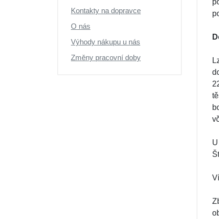
p
Kontakty na dopravce
po
O nás
D
Výhody nákupu u nás
Změny pracovní doby
L
d
2
t
b
v
U
Št
V
Z
o