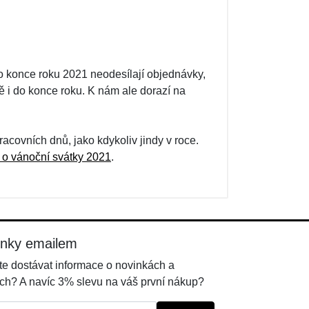
 do konce roku 2021 neodesílají objednávky,
 i do konce roku. K nám ale dorazí na
covních dnů, jako kdykoliv jindy v roce.
 o vánoční svátky 2021
.
inky emailem
e dostávat informace o novinkách a
ch? A navíc 3% slevu na váš první nákup?
l: