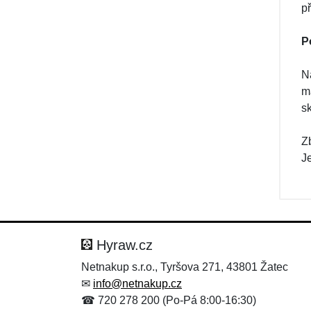
p
P
Na
m
s
Z
J
Hyraw.cz
Netnakup s.r.o., Tyršova 271, 43801 Žatec
✉
info@netnakup.cz
☎ 720 278 200 (Po-Pá 8:00-16:30)