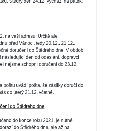
ků. Štědrý den 24.12. vychází na pátek,
. na vaši adresu. Určitě ale
nu před Vánoci, tedy 20.12., 21.12.,
pečné doručení do Štědrého dne. V období
následující den od odeslání, dopravci
žel nejsme schopni doručení do 23.12.
 poštu uvádí pošta, že zásilky doručí do
nás do úterý 21.12. včetně.
čení do Štědrého dne
.
učeno do konce roku 2021, je nutné
dorazí do Štědrého dne, ale až na