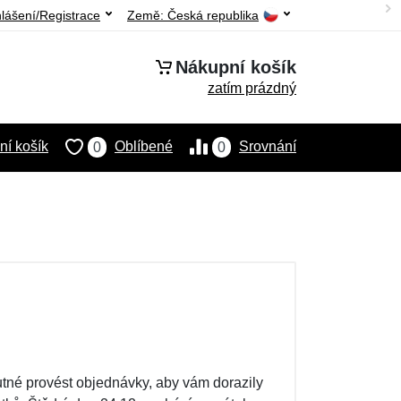
hlášení/Registrace
Země:
Česká republika
Nákupní košík
zatím prázdný
í košík
Oblíbené
Srovnání
0
0
nutné provést objednávky, aby vám dorazily