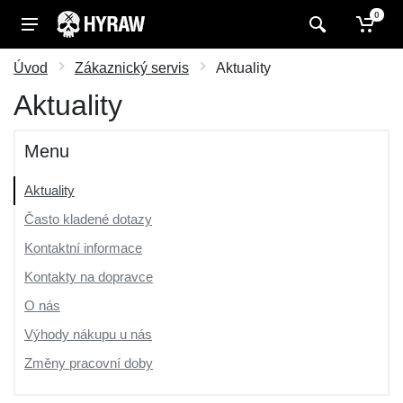
0
Úvod
Zákaznický servis
Aktuality
Aktuality
Menu
Aktuality
Často kladené dotazy
Kontaktní informace
Kontakty na dopravce
O nás
Výhody nákupu u nás
Změny pracovní doby