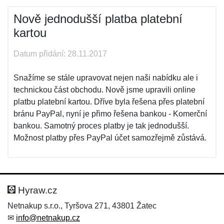
Nově jednodušší platba platební
kartou
Datum přidání: 28.11.2017
Snažíme se stále upravovat nejen naši nabídku ale i
technickou část obchodu. Nově jsme upravili online
platbu platební kartou. Dříve byla řešena přes platební
bránu PayPal, nyní je přimo řešena bankou - Komerční
bankou. Samotný proces platby je tak jednodušší.
Možnost platby přes PayPal účet samozřejmě zůstává.
Hyraw.cz
Netnakup s.r.o., Tyršova 271, 43801 Žatec
✉
info@netnakup.cz