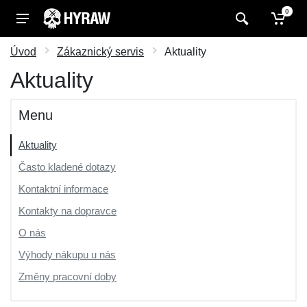
0
Úvod
Zákaznický servis
Aktuality
Aktuality
Menu
Aktuality
Často kladené dotazy
Kontaktní informace
Kontakty na dopravce
O nás
Výhody nákupu u nás
Změny pracovní doby