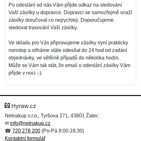
Po odeslání od nás Vám přijde odkaz na sledování
Vaší zásilky u dopravce. Dopravci se samozřejmě snaží
zásilky doručovat co nejrychleji. Doporučujeme
sledovat trasování Vaší zásilky.
Ve skladu pro Vás připravujeme zásilky nyní prakticky
nonstop a stíháme stále odesílat do 24 hod od zadání
objednávky, ve většině případů do několika hodin.
Může se Vám tak stát, že email o odeslání zásilky Vám
přijde v noci :-).
Hyraw.cz
Netnakup s.r.o., Tyršova 271, 43801 Žatec
✉
info@netnakup.cz
☎
720 278 200
(Po-Pá 8:00-16:30)
Kontaktní formulář