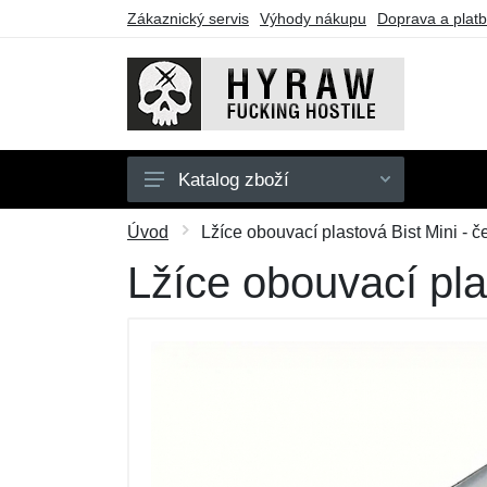
Zákaznický servis
Výhody nákupu
Doprava a plat
Katalog zboží
Pánské
Úvod
Lžíce obouvací plastová Bist Mini - č
Dámské
Lžíce obouvací pla
Doplňky
Dárkové poukazy
Výprodej