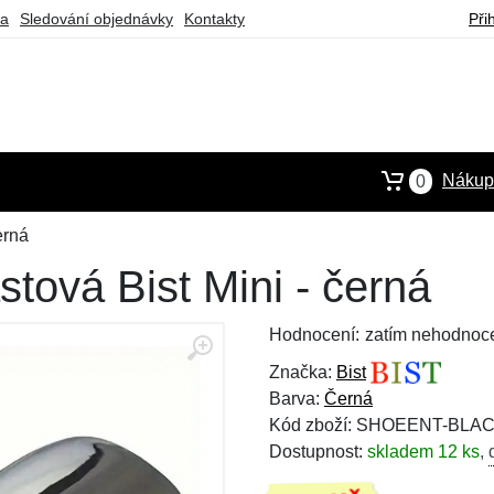
ba
Sledování objednávky
Kontakty
Při
Nákupn
0
erná
stová Bist Mini - černá
Hodnocení:
zatím nehodnoc
Značka:
Bist
Barva:
Černá
Kód zboží: SHOEENT-BLA
Dostupnost:
skladem 12 ks
,