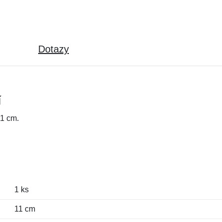
Dotazy
í
11 cm.
1 ks
11 cm