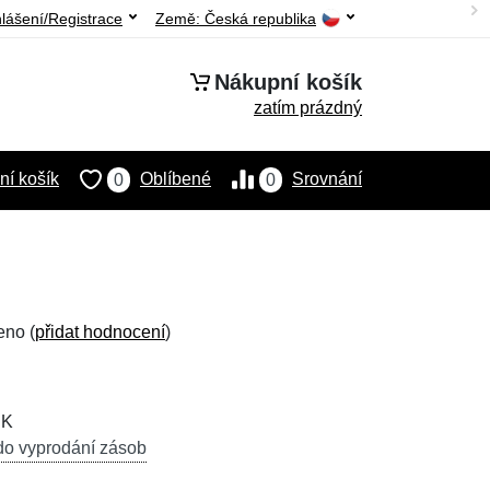
hlášení/Registrace
Země:
Česká republika
Nákupní košík
zatím prázdný
í košík
Oblíbené
Srovnání
0
0
eno (
přidat hodnocení
)
CK
do vyprodání zásob