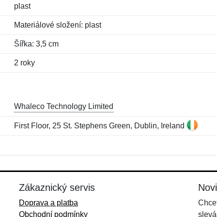
plast
Materiálové složení: plast
Šířka: 3,5 cm
2 roky
Whaleco Technology Limited
First Floor, 25 St. Stephens Green, Dublin, Ireland
Jméno:
E-mail:
*
*
E-mail:
*
Zákaznický servis
Nov
Doprava a platba
Chcet
Obchodní podmínky
slevá