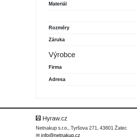
Materiál
Rozměry
Záruka
Výrobce
Firma
Adresa
Nová recenze
Nový dotaz
Hodnocení:
Jméno:
*
*
Hyraw.cz
Netnakup s.r.o., Tyršova 271, 43801 Žatec
✉
info@netnakup.cz
Zpráva
Zpráva
*
*