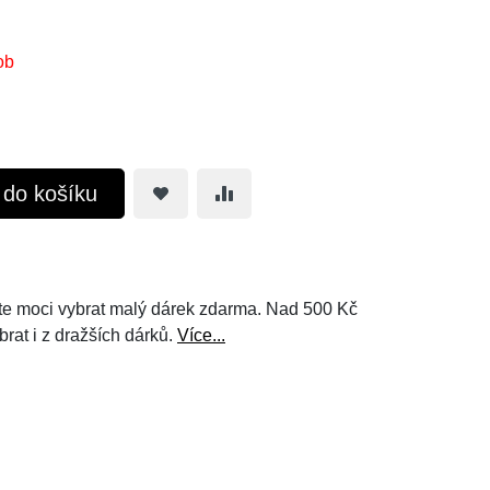
ob
t do košíku
e moci vybrat malý dárek zdarma. Nad 500 Kč
brat i z dražších dárků.
Více...