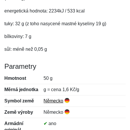
energetická hodnota: 2234kJ / 533 kcal
tuky: 32 g (z toho nasycené mastné kyseliny 19 g)
bílkoviny: 7 g
sůl: méně než 0,05 g
Parametry
Hmotnost
50 g
Měrná jednotka
g = cena 1,6 Kč/g
Symbol země
Německo
Země výroby
Německo
Armádní
✔
ano
originál