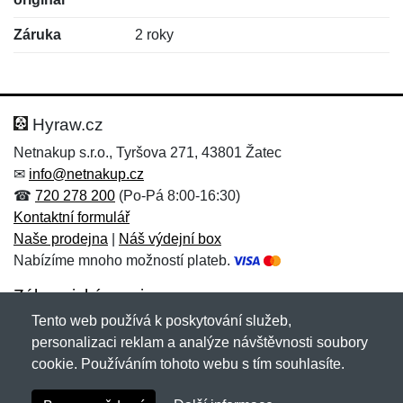
Záruka
2 roky
Nová recenze
Nový dotaz
Hodnocení:
Jméno:
*
*
Hyraw.cz
Netnakup s.r.o., Tyršova 271, 43801 Žatec
✉
info@netnakup.cz
Jméno:
E-mail:
*
*
☎
720 278 200
(Po-Pá 8:00-16:30)
Kontaktní formulář
Naše prodejna
|
Náš výdejní box
Nabízíme mnoho možností plateb.
E-mail:
*
Zpráva
*
Zákaznický servis
Tento web používá k poskytování služeb,
Novinky emailem
personalizaci reklam a analýze návštěvnosti soubory
cookie. Používáním tohoto webu s tím souhlasíte.
Zpráva
*
Copyright © 2007-2026 (19 let s vámi)
Netnakup.cz
&