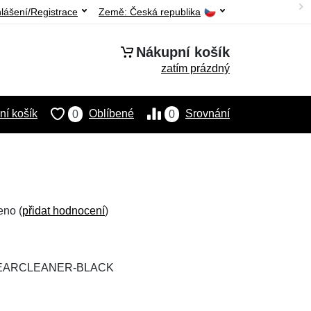
hlášení/Registrace
Země:
Česká republika
Nákupní košík
zatím prázdný
í košík
Oblíbené
Srovnání
0
0
eno (
přidat hodnocení
)
WEARCLEANER-BLACK