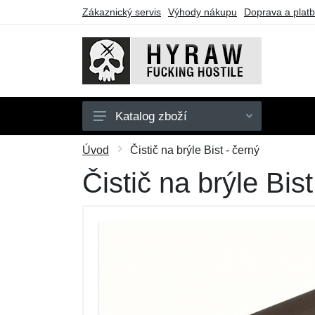
Zákaznický servis
Výhody nákupu
Doprava a plat
Katalog zboží
Pánské
Úvod
Čistič na brýle Bist - černý
Dámské
Čistič na brýle Bist
Doplňky
Dárkové poukazy
Výprodej