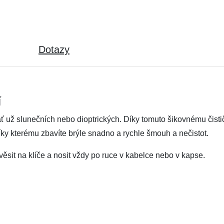
Dotazy
í
ť už slunečních nebo dioptrických. Díky tomuto šikovnému čistič
íky kterému zbavíte brýle snadno a rychle šmouh a nečistot.
věsit na klíče a nosit vždy po ruce v kabelce nebo v kapse.