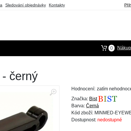
ba
Sledování objednávky
Kontakty
Při
Nákupn
0
 - černý
Hodnocení:
zatím nehodnoc
Značka:
Bist
Barva:
Černá
Kód zboží: MINMED-EYE
Dostupnost:
nedostupné